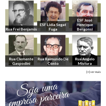
ESF José
ESF Lídia Segat
Henrique
Rua Frei Benjamin
Fuga
Bergonsi
Rua Clemente
Rua Raimundo De
Rua Angelo
Gaspodini
Conto
Mistura
[+] ver mais