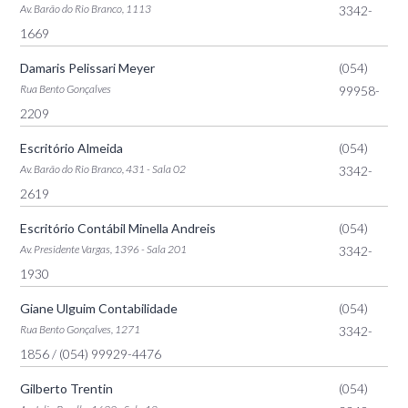
Av. Barão do Rio Branco, 1113
3342-
1669
Damaris Pelissari Meyer
(054)
Rua Bento Gonçalves
99958-
2209
Escritório Almeida
(054)
Av. Barão do Rio Branco, 431 - Sala 02
3342-
2619
Escritório Contábil Minella Andreis
(054)
Av. Presidente Vargas, 1396 - Sala 201
3342-
1930
Giane Ulguim Contabilidade
(054)
Rua Bento Gonçalves, 1271
3342-
1856
/ (054) 99929-4476
Gilberto Trentin
(054)