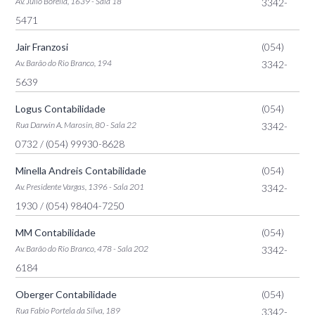
Av. Julio Borella, 1639 - Sala 18
3342-
5471
Jair Franzosi
(054)
Av. Barão do Rio Branco, 194
3342-
5639
Logus Contabilidade
(054)
Rua Darwin A. Marosin, 80 - Sala 22
3342-
0732
/ (054) 99930-8628
Minella Andreis Contabilidade
(054)
Av. Presidente Vargas, 1396 - Sala 201
3342-
1930
/ (054) 98404-7250
MM Contabilidade
(054)
Av. Barão do Rio Branco, 478 - Sala 202
3342-
6184
Oberger Contabilidade
(054)
Rua Fabio Portela da Silva, 189
3342-