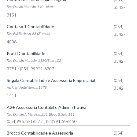
Rua Darvin Marosin, 140 - térreo
3342-
3151
Contasoft Contabilidade
(054)
Rua Rui Barbosa, 68 (2º andar)
3342-
4008
Pratti Contabilidade
(054)
Rua Darwin Marosin, 1130/Sala 102
3342-
3781
/ (054) 99901-8207
Segala Contabilidade e Assessoria Empresarial
(054)
Av. Presidente Vargas, 1378
3342-
1411
A2+ Assessoria Contábil e Administrativa
Rua Darwin A. Marosin, 221, Bloco B, Sala 111
(054)99679-1857
/ (054)99126-6450
Brocco Contabilidade e Assessoria
(054)