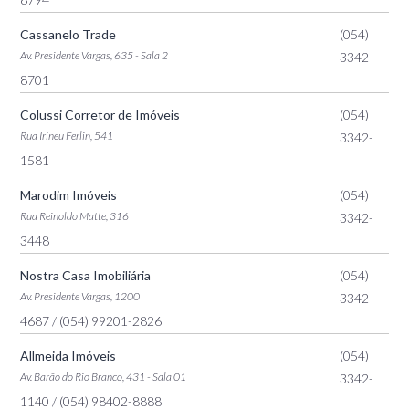
Cassanelo Trade
(054)
Av. Presidente Vargas, 635 - Sala 2
3342-
8701
Colussi Corretor de Imóveis
(054)
Rua Irineu Ferlin, 541
3342-
1581
Marodim Imóveis
(054)
Rua Reinoldo Matte, 316
3342-
3448
Nostra Casa Imobiliária
(054)
Av. Presidente Vargas, 1200
3342-
4687
/ (054) 99201-2826
Allmeida Imóveis
(054)
Av. Barão do Rio Branco, 431 - Sala 01
3342-
1140
/ (054) 98402-8888