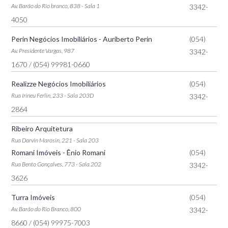
Av. Barão do Rio branco, 838 - Sala 1
3342-
4050
Perin Negócios Imobiliários - Auriberto Perin
(054)
Av. Presidente Vargas, 987
3342-
1670
/ (054) 99981-0660
Realizze Negócios Imobiliários
(054)
Rua Irineu Ferlin, 233 - Sala 203D
3342-
2864
Ribeiro Arquitetura
Rua Darvin Marosin, 221 - Sala 203
Romani Imóveis - Ênio Romani
(054)
Rua Bento Gonçalves, 773 - Sala 202
3342-
3626
Turra Imóveis
(054)
Av. Barão do Rio Branco, 800
3342-
8660
/ (054) 99975-7003