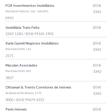
FGR Investimentos Imobiliários
(054)
Rua Darvin Marosin, 166 - Sala 801
3342-
0993
Imobiliária Trato Feito
(054)
3342-1183
/ (054) 99165-1902
Karla Gavioli Negócios Imobiliários
(054)
Rua Irineu Ferlin, 116
3342-
2571
Maculan Associados
(054)
Rua Irineu Ferlin, 469
3342-
3837
Oltramari & Trento Corretores de Imóveis
(054)
Av. Barão do Rio Branco, 1170
3342-
3000
/ (054) 99674-6352
Perin Imóveis
(054)