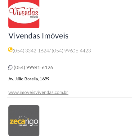
Vivendas Imóveis
(054) 3342-1624
/ (054) 99606-4423
(054) 99981-6126
Av. Júlio Borella, 1699
www.imoveisvivendas.com.br