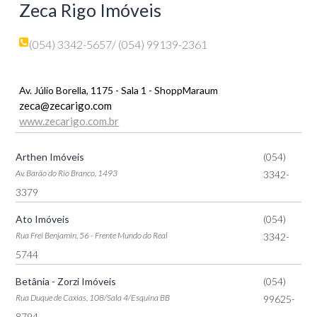
Zeca Rigo Imóveis
(054) 3342-5657
/ (054) 99139-2361
Av. Júlio Borella, 1175 - Sala 1 - ShoppMaraum
zeca@zecarigo.com
www.zecarigo.com.br
Arthen Imóveis
(054)
Av. Barão do Rio Branco, 1493
3342-
3379
Ato Imóveis
(054)
Rua Frei Benjamin, 56 - Frente Mundo do Real
3342-
5744
Betânia - Zorzi Imóveis
(054)
Rua Duque de Caxias, 108/Sala 4/Esquina BB
99625-
8794