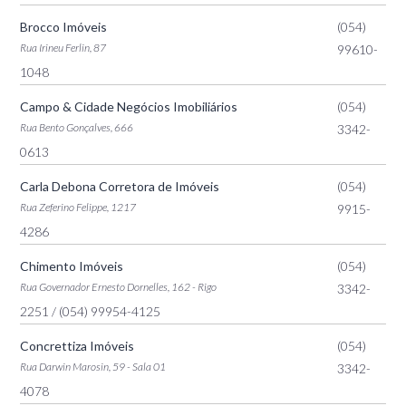
Brocco Imóveis
(054)
Rua Irineu Ferlin, 87
99610-
1048
Campo & Cidade Negócios Imobiliários
(054)
Rua Bento Gonçalves, 666
3342-
0613
Carla Debona Corretora de Imóveis
(054)
Rua Zeferino Felippe, 1217
9915-
4286
Chimento Imóveis
(054)
Rua Governador Ernesto Dornelles, 162 - Rigo
3342-
2251
/ (054) 99954-4125
Concrettiza Imóveis
(054)
Rua Darwin Marosin, 59 - Sala 01
3342-
4078