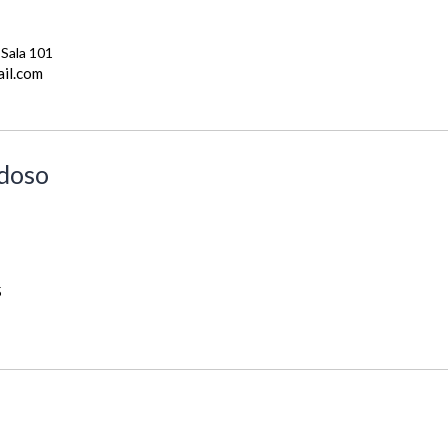
 Sala 101
il.com
doso
5