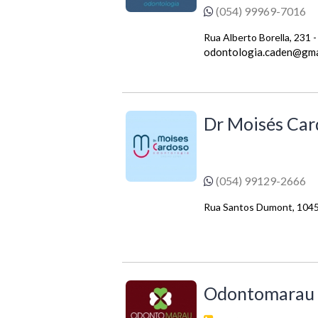
(054) 99969-7016
Rua Alberto Borella, 231 -
odontologia.caden@gma
Dr Moisés Car
(054) 99129-2666
Rua Santos Dumont, 104
Odontomarau