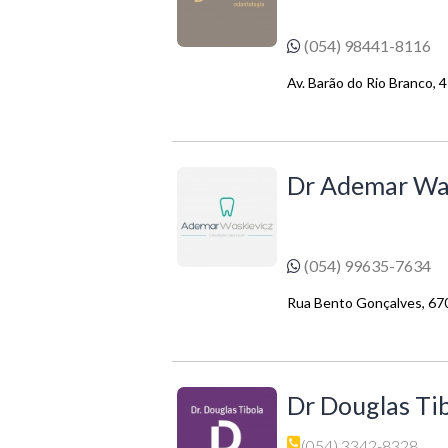
(054) 98441-8116
Av. Barão do Rio Branco, 4
Dr Ademar Wa
(054) 99635-7634
Rua Bento Gonçalves, 67
Dr Douglas Ti
(054) 3342-8328