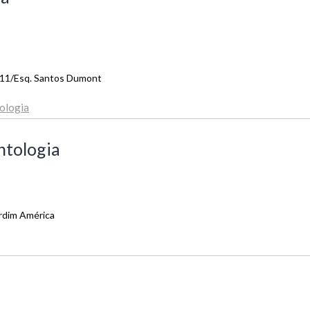
 211/Esq. Santos Dumont
ologia
ntologia
ardim América