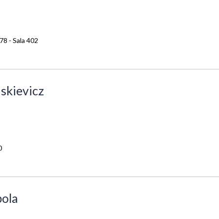
78 - Sala 402
skievicz
0
bola