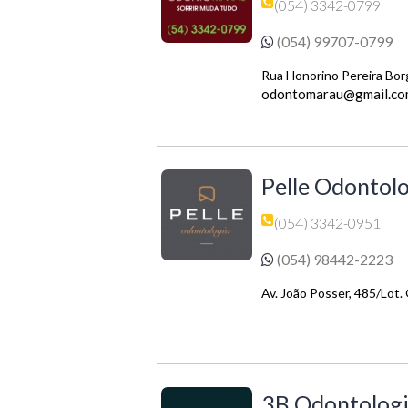
(054) 3342-0799
(054) 99707-0799
Rua Honorino Pereira Bor
odontomarau@gmail.co
Pelle Odontol
(054) 3342-0951
(054) 98442-2223
Av. João Posser, 485/Lot.
3B Odontolog