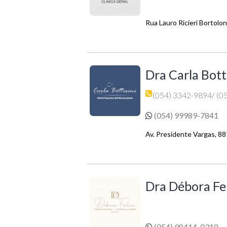
Rua Lauro Ricieri Bortolon
Dra Carla Bott
(054) 3342-9894
/ (0
(054) 99989-7841
Av. Presidente Vargas, 88
Dra Débora Fe
(054) 98414-0318