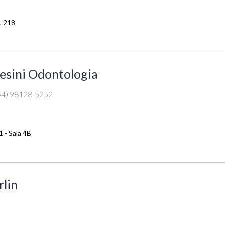
, 218
esini Odontologia
54) 98128-5252
1 - Sala 4B
rlin