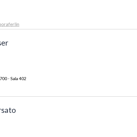
oraferlin
ser
700 - Sala 402
rsato