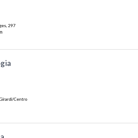
ges, 297
m
ogia
 Girardi/Centro
ia