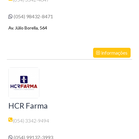
(054) 98432-8471
Av. Júlio Borella, 564
informações
HCR Farma
(054) 3342-9494
(054) 99137-3993