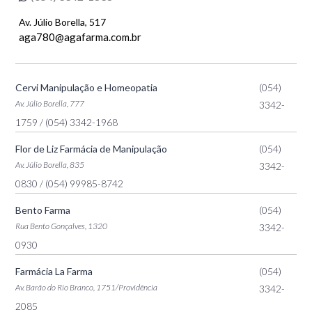
Av. Júlio Borella, 517
aga780@agafarma.com.br
Cervi Manipulação e Homeopatia
(054)
Av. Júlio Borella, 777
3342-
1759
/ (054) 3342-1968
Flor de Liz Farmácia de Manipulação
(054)
Av. Júlio Borella, 835
3342-
0830
/ (054) 99985-8742
Bento Farma
(054)
Rua Bento Gonçalves, 1320
3342-
0930
Farmácia La Farma
(054)
Av. Barão do Rio Branco, 1751/Providência
3342-
2085