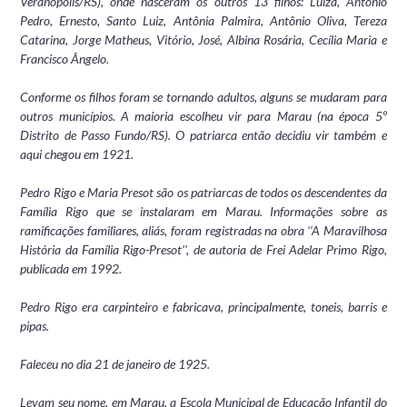
Veranópolis/RS), onde nasceram os outros 13 filhos: Luiza, Antônio
Pedro, Ernesto, Santo Luiz, Antônia Palmira, Antônio Oliva, Tereza
Catarina, Jorge Matheus, Vitório, José, Albina Rosária, Cecília Maria e
Francisco Ângelo.
Conforme os filhos foram se tornando adultos, alguns se mudaram para
outros municípios. A maioria escolheu vir para Marau (na época 5º
Distrito de Passo Fundo/RS). O patriarca então decidiu vir também e
aqui chegou em 1921.
Pedro Rigo e Maria Presot são os patriarcas de todos os descendentes da
Família Rigo que se instalaram em Marau. Informações sobre as
ramificações familiares, aliás, foram registradas na obra ‘‘A Maravilhosa
História da Família Rigo-Presot’’, de autoria de Frei Adelar Primo Rigo,
publicada em 1992.
Pedro Rigo era carpinteiro e fabricava, principalmente, toneis, barris e
pipas.
Faleceu no dia 21 de janeiro de 1925.
Levam seu nome, em Marau, a Escola Municipal de Educação Infantil do