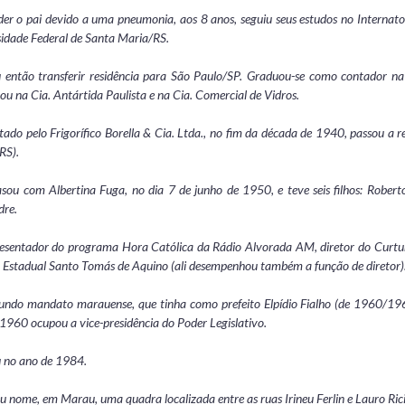
er o pai devido a uma pneumonia, aos 8 anos, seguiu seus estudos no Internato
sidade Federal de Santa Maria/RS.
u então transferir residência para São Paulo/SP. Graduou-se como contador n
ou na Cia. Antártida Paulista e na Cia. Comercial de Vidros.
ado pelo Frigorífico Borella & Cia. Ltda., no fim da década de 1940, passou a r
RS).
sou com Albertina Fuga, no dia 7 de junho de 1950, e teve seis filhos: Robert
dre.
resentador do programa Hora Católica da Rádio Alvorada AM, diretor do Curtu
 Estadual Santo Tomás de Aquino (ali desempenhou também a função de diretor)
undo mandato marauense, que tinha como prefeito Elpídio Fialho (de 1960/1963
1960 ocupou a vice-presidência do Poder Legislativo.
u no ano de 1984.
u nome, em Marau, uma quadra localizada entre as ruas Irineu Ferlin e Lauro Ric