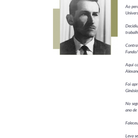
Ao perd
Univer
Decidi
trabalh
Contrat
Fundo/
Aqui ca
Alexan
Foi ap
Ginásio
No seg
ano de 
Falece
Leva se